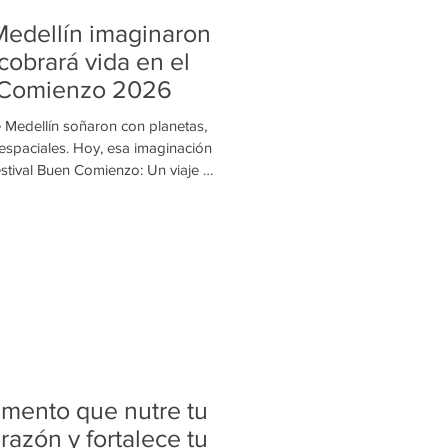
Medellín imaginaron
cobrará vida en el
 Comienzo 2026
 Medellín soñaron con planetas,
 espaciales. Hoy, esa imaginación
stival Buen Comienzo: Un viaje al
6 del evento más importante del
 las familias, que del 14 al 17 de
Mayor Medellín en un inmenso
 y aprendizaje. La temática nació
ros de Imaginarios, de
limento que nutre tu
orazón y fortalece tu