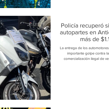
Policía recuperó s
autopartes en Ant
más de $1.
La entrega de los automotores 
importante golpe contra la
comercialización ilegal de v
lucha contra el hurto de aut
dando resultados. La Policía Na
vehículos y dos autopartes
gracias a labores de investiga
diferentes municipios del de