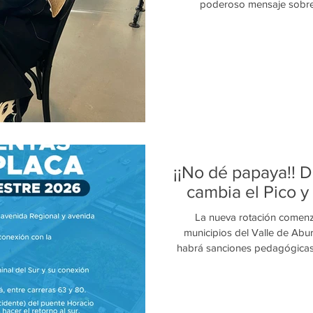
poderoso mensaje sobre 
Colombiamoda no todo se tra
espacio para las historias qu
vidas. Este 30 de julio, la 
duodécima edición de la Pasare
la moda en una plataforma pa
impor
¡¡No dé papaya!! 
cambia el Pico y
La nueva rotación comenza
municipios del Valle de Abu
habrá sanciones pedagógicas,
económicas y podrían incluir l
conduce carro o motocicleta en 
momento de revisar el número d
de agosto entrará en vigencia l