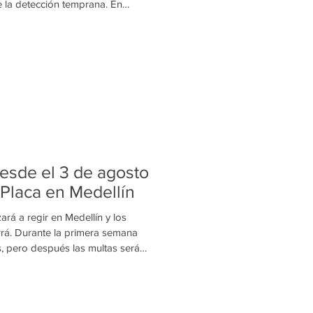
la detección temprana. En
ta de tendencias. También hay
e inspiran, transforman y salvan
Fundación AlmaRosa celebrará la
la Alma, un evento que convierte
ra generar conciencia sobre la
tancia d
Desde el 3 de agosto
 Placa en Medellín
rá a regir en Medellín y los
rrá. Durante la primera semana
 pero después las multas serán
a inmovilización del vehículo. Si
Medellín y el Valle de Aburrá, es
e su placa. A partir del lunes 3
a nueva rotación del Pico y Placa