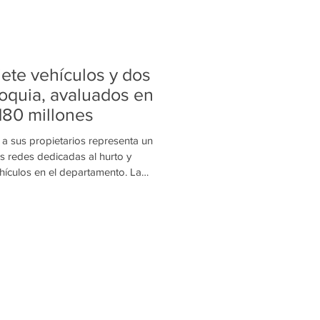
iete vehículos y dos
ioquia, avaluados en
180 millones
a sus propietarios representa un
s redes dedicadas al hurto y
ehículos en el departamento. La
omotores en Antioquia continúa
cional realizó la entrega de siete
 que habían sido recuperados
ción y operativos adelantados en
partamento y el Valle de Aburrá