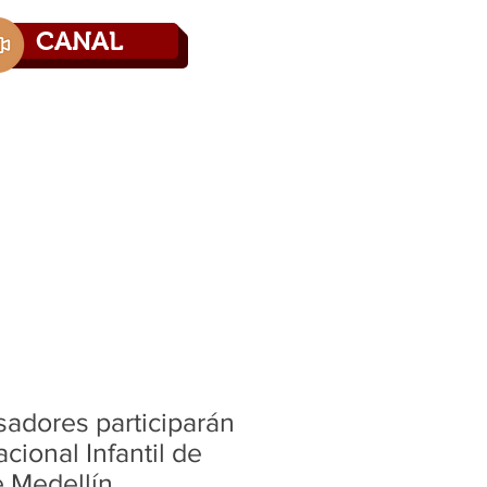
CANAL
Directorio
Contáctenos
sadores participarán
acional Infantil de
e Medellín