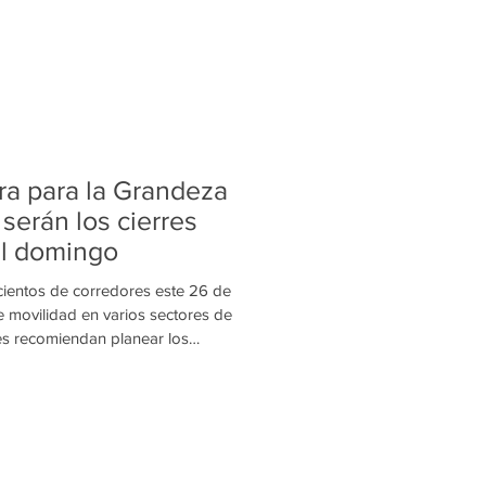
de 2026, una medida que bus
ra para la Grandeza
 serán los cierres
el domingo
 cientos de corredores este 26 de
de movilidad en varios sectores de
es recomiendan planear los
ón. La ciudad de Medellín vivirá
 nueva jornada deportiva con la
 Fest 2026, evento que reunirá a
 y niveles en recorridos de 3, 5,
a garantizar la seguridad