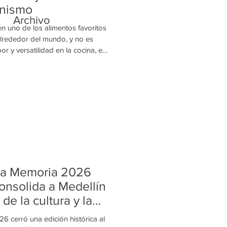
nismo
Archivo
n uno de los alimentos favoritos
lrededor del mundo, y no es
 y versatilidad en la cocina, es
peralimento" gracias a la gran
es y grasas saludables que aporta
nutrición coinciden en que incluir
ar dentro de una alimentación
ortantes beneficios para la s
La Memoria 2026
onsolida a Medellín
de la cultura y la
esanía
 cerró una edición histórica al