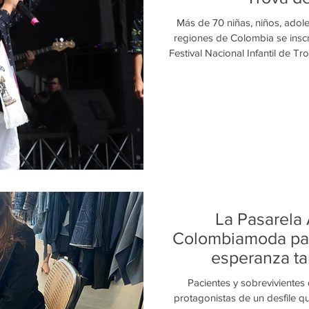
Más de 70 niñas, niños, adole
regiones de Colombia se inscri
Festival Nacional Infantil de T
que busca descubrir y pro
encuentran en la improvisa
creatividad y amor por la cul
recientemente, contará con 
jóvenes provenientes del Vall
La Pasarela
Colombiamoda par
esperanza ta
Pacientes y sobrevivientes
protagonistas de un desfile q