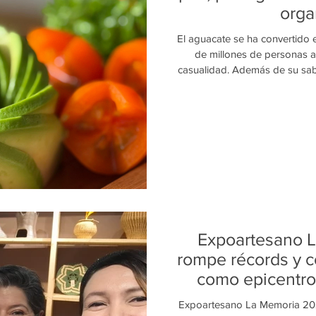
orga
El aguacate se ha convertido e
de millones de personas a
casualidad. Además de su sabor
considerado un auténtico "su
cantidad de vitaminas, mineral
al organismo. Especialistas en 
el aguacate de forma regul
equilibrada puede traer imp
Expoartesano 
rompe récords y c
como epicentro 
art
Expoartesano La Memoria 2026