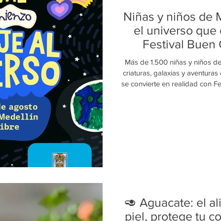
Niñas y niños de 
el universo que 
Festival Buen
Más de 1.500 niñas y niños de
criaturas, galaxias y aventuras
se convierte en realidad con Fe
universo, la edición número 1
país para la primera infancia y
agosto transformará Plaza 
escenario de juego, exploración
de más de 60 Encuent
🥑 Aguacate: el a
piel, protege tu c