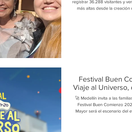
registrar 36.288 visitantes y ven
más altas desde la creación de
evento reunió a 600 maestros 
departamentos de Colombia, 
de los principales esce
comercialización y preservación
país. Entre el 10 y el 19 
Festival Buen C
Viaje al Universo,
🚀 Medellín invita a las familia
Festival Buen Comienzo 2026
Mayor será el escenario del
dedicado a la primera infanci
gratuita. La imaginación de mil
protagonista en Medellín con