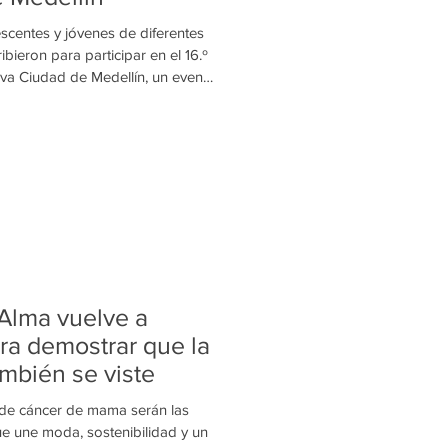
scentes y jóvenes de diferentes
bieron para participar en el 16.º
rova Ciudad de Medellín, un evento
mover el talento de quienes
ción una forma de expresión,
tura. La convocatoria, que cerró
una destacada participación de
e de Aburrá, el Suroeste y el Or
 Alma vuelve a
a demostrar que la
mbién se viste
 de cáncer de mama serán las
ue une moda, sostenibilidad y un