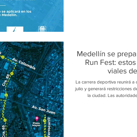
para el segundo semestre 
Medellín se prepa
Run Fest: estos
viales d
La carrera deportiva reunirá a
julio y generará restricciones 
la ciudad. Las autoridad
desplazamientos con anticipaci
este domingo 26 de julio una
realización de la Grandeza Run
corredores de diferentes edades
11 y 15 kilómetros. Par