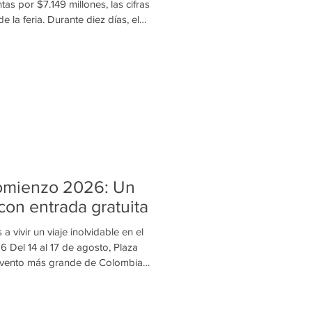
tas por $7.149 millones, las cifras
 la feria. Durante diez días, el
artesanos provenientes de los 32
reafirmando su papel como uno
narios para la promoción,
 de los oficios tradicionales del
de julio, Plaza Mayor Medellí
omienzo 2026: Un
 con entrada gratuita
s a vivir un viaje inolvidable en el
 Del 14 al 17 de agosto, Plaza
 evento más grande de Colombia
a. La entrada será completamente
es de niñas y niños volverá a ser
 una nueva edición del Festival