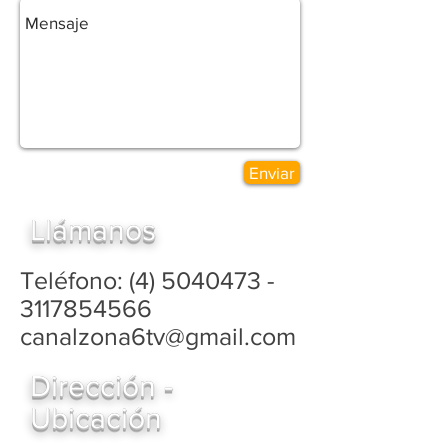
Enviar
Llámanos
Teléfono:
(4) 5040473
-
3117854566
canalzona6tv@gmail.com
Dirección -
Ubicación