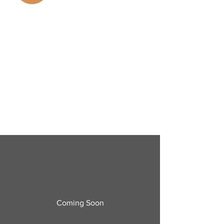
Proceso Primera
Infancia , Infancia y
Adolescencia
Coming Soon