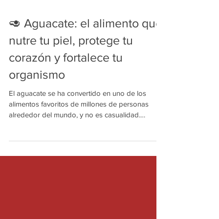
🥑 Aguacate: el alimento que
nutre tu piel, protege tu
corazón y fortalece tu
organismo
El aguacate se ha convertido en uno de los
alimentos favoritos de millones de personas
alrededor del mundo, y no es casualidad.
Además de su sabor y versatilidad en la cocina,
es considerado un auténtico "superalimento"
gracias a la gran cantidad de vitaminas,
minerales y grasas saludables que aporta al
organismo. Especialistas en nutrición coinciden
en que incluir el aguacate de forma regular
dentro de una alimentación equilibrada puede
traer importantes beneficios para la s