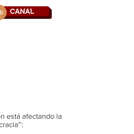
CANAL
Directorio
Contáctenos
n está afectando la
racia”: