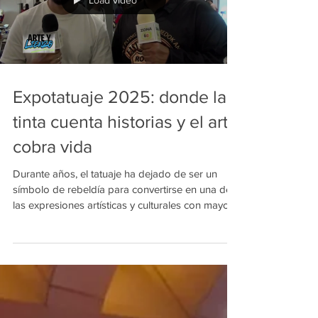
Load video
Expotatuaje 2025: donde la
tinta cuenta historias y el arte
cobra vida
Durante años, el tatuaje ha dejado de ser un
símbolo de rebeldía para convertirse en una de
las expresiones artísticas y culturales con mayor
crecimiento en el mundo. En Medellín, ese
fenómeno volvió a quedar en evidencia con
Expotatuaje 2025, un encuentro que reunió a
cientos de artistas, emprendedores,
coleccionistas y amantes del arte corporal en