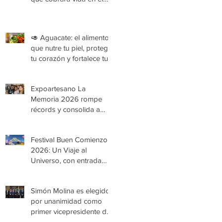
Festival Buen Comienzo
2026
🥑 Aguacate: el alimento
que nutre tu piel, protege
tu corazón y fortalece tu
organismo
Expoartesano La
Memoria 2026 rompe
récords y consolida a
Medellín como epicentro
de la cultura y la artesanía
Festival Buen Comienzo
2026: Un Viaje al
Universo, con entrada
gratuita
Simón Molina es elegido
por unanimidad como
primer vicepresidente de
la Cámara de