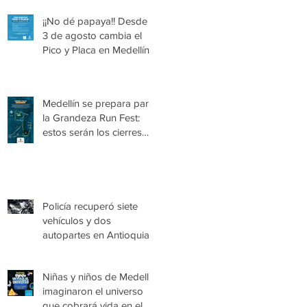
¡¡No dé papaya!! Desde el
3 de agosto cambia el
Pico y Placa en Medellín
Medellín se prepara para
la Grandeza Run Fest:
estos serán los cierres
viales del domingo
Policía recuperó siete
vehículos y dos
autopartes en Antioquia,
avaluados en más de
$1.180 millones
Niñas y niños de Medellín
imaginaron el universo
que cobrará vida en el