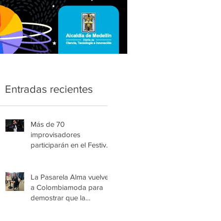
Entradas recientes
Más de 70
improvisadores
participarán en el Festival
Nacional Infantil de Trova
de Medellín
La Pasarela Alma vuelve
a Colombiamoda para
demostrar que la
esperanza también se
viste