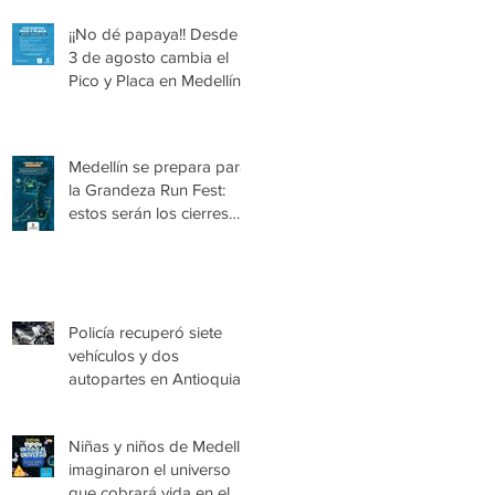
¡¡No dé papaya!! Desde el
3 de agosto cambia el
Pico y Placa en Medellín
Medellín se prepara para
la Grandeza Run Fest:
estos serán los cierres
viales del domingo
Policía recuperó siete
vehículos y dos
autopartes en Antioquia,
avaluados en más de
$1.180 millones
Niñas y niños de Medellín
imaginaron el universo
que cobrará vida en el