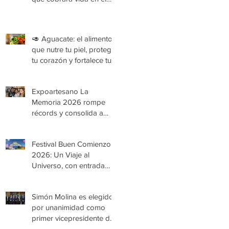
Festival Buen Comienzo
2026
🥑 Aguacate: el alimento
que nutre tu piel, protege
tu corazón y fortalece tu
organismo
Expoartesano La
Memoria 2026 rompe
récords y consolida a
Medellín como epicentro
de la cultura y la artesanía
Festival Buen Comienzo
2026: Un Viaje al
Universo, con entrada
gratuita
Simón Molina es elegido
por unanimidad como
primer vicepresidente de
la Cámara de