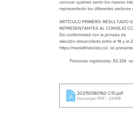
conocer quienes serán los nuevos int
representarán los diferentes sectores
ARTÍCULO PRIMERO. RESULTADO G
REPRESENTANTES AL CONSEJO CO
De conformidad con la jornada de
elección desarrollada entre el 18 y el
https://medellindecide.co/, se presenta
 Personas registradas: 92.334  votos incompletos: 7.349 votos no validados:3.661 votos 
202150180160 C15
.pdf
Descargar PDF • 233KB