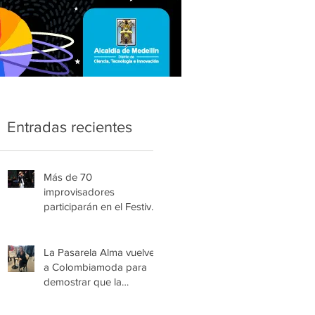
Entradas recientes
Más de 70
improvisadores
participarán en el Festival
Nacional Infantil de Trova
de Medellín
La Pasarela Alma vuelve
a Colombiamoda para
demostrar que la
esperanza también se
viste