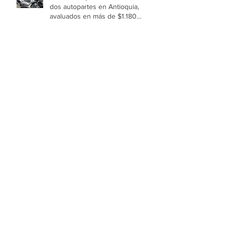
dos autopartes en Antioquia,
avaluados en más de $1.180
millones
Niñas y niños de Medellín
imaginaron el universo que
cobrará vida en el Festival Buen
Comienzo 2026
🥑 Aguacate: el alimento que
nutre tu piel, protege tu corazón y
fortalece tu organismo
Expoartesano La Memoria 2026
rompe récords y consolida a
Medellín como epicentro de la
cultura y la artesanía