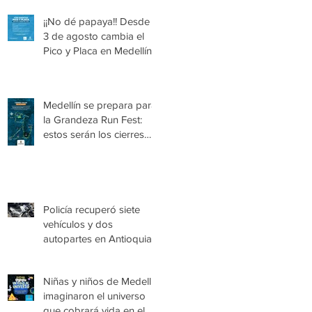
¡¡No dé papaya!! Desde el
3 de agosto cambia el
Pico y Placa en Medellín
Medellín se prepara para
la Grandeza Run Fest:
estos serán los cierres
viales del domingo
Policía recuperó siete
vehículos y dos
autopartes en Antioquia,
avaluados en más de
$1.180 millones
Niñas y niños de Medellín
imaginaron el universo
que cobrará vida en el