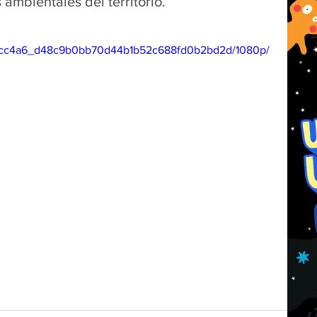
ambientales del territorio. 
eo/3cc4a6_d48c9b0bb70d44b1b52c688fd0b2bd2d/1080p/