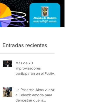
Entradas recientes
Más de 70
improvisadores
participarán en el Festival
Nacional Infantil de Trova
de Medellín
La Pasarela Alma vuelve
a Colombiamoda para
demostrar que la
esperanza también se
viste