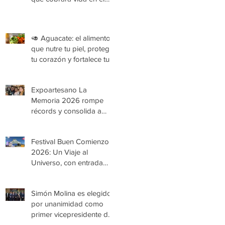
Festival Buen Comienzo
2026
🥑 Aguacate: el alimento
que nutre tu piel, protege
tu corazón y fortalece tu
organismo
Expoartesano La
Memoria 2026 rompe
récords y consolida a
Medellín como epicentro
de la cultura y la artesanía
Festival Buen Comienzo
2026: Un Viaje al
Universo, con entrada
gratuita
Simón Molina es elegido
por unanimidad como
primer vicepresidente de
la Cámara de