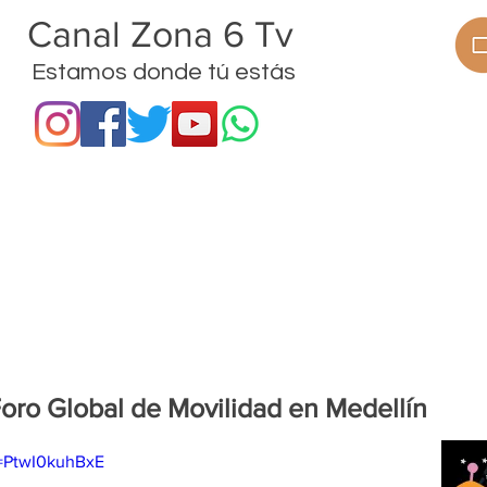
anal Zona 6 Tv
Estamos donde tú estás
ramas
Procesos
Proyectos
Noticias
Foro Global de Movilidad en Medellín
v=PtwI0kuhBxE