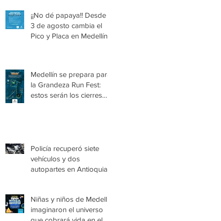
¡¡No dé papaya!! Desde el
3 de agosto cambia el
Pico y Placa en Medellín
Medellín se prepara para
la Grandeza Run Fest:
estos serán los cierres
viales del domingo
Policía recuperó siete
vehículos y dos
autopartes en Antioquia,
avaluados en más de
$1.180 millones
Niñas y niños de Medellín
imaginaron el universo
que cobrará vida en el