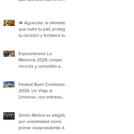
Festival Buen Comienzo
2026
🥑 Aguacate: el alimento
que nutre tu piel, protege
tu corazón y fortalece tu
organismo
Expoartesano La
Memoria 2026 rompe
récords y consolida a
Medellín como epicentro
de la cultura y la artesanía
Festival Buen Comienzo
2026: Un Viaje al
Universo, con entrada
gratuita
Simón Molina es elegido
por unanimidad como
primer vicepresidente de
la Cámara de