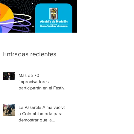
Entradas recientes
Más de 70
improvisadores
participarán en el Festival
Nacional Infantil de Trova
de Medellín
La Pasarela Alma vuelve
a Colombiamoda para
demostrar que la
esperanza también se
viste