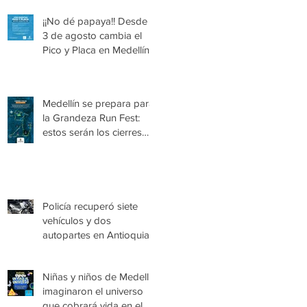
¡¡No dé papaya!! Desde el
3 de agosto cambia el
Pico y Placa en Medellín
Medellín se prepara para
la Grandeza Run Fest:
estos serán los cierres
viales del domingo
Policía recuperó siete
vehículos y dos
autopartes en Antioquia,
avaluados en más de
$1.180 millones
Niñas y niños de Medellín
imaginaron el universo
que cobrará vida en el