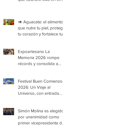
Festival Buen Comienzo
2026
🥑 Aguacate: el alimento
que nutre tu piel, protege
tu corazón y fortalece tu
organismo
Expoartesano La
Memoria 2026 rompe
récords y consolida a
Medellín como epicentro
de la cultura y la artesanía
Festival Buen Comienzo
2026: Un Viaje al
Universo, con entrada
gratuita
Simón Molina es elegido
por unanimidad como
primer vicepresidente de
la Cámara de