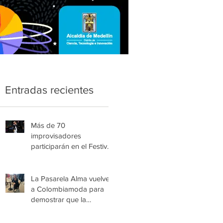
Entradas recientes
Más de 70
improvisadores
participarán en el Festival
Nacional Infantil de Trova
de Medellín
La Pasarela Alma vuelve
a Colombiamoda para
demostrar que la
esperanza también se
viste