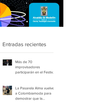
Entradas recientes
Más de 70
improvisadores
participarán en el Festival
Nacional Infantil de Trova
de Medellín
La Pasarela Alma vuelve
a Colombiamoda para
demostrar que la
esperanza también se
viste