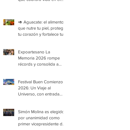
Festival Buen Comienzo
2026
🥑 Aguacate: el alimento
que nutre tu piel, protege
tu corazón y fortalece tu
organismo
Expoartesano La
Memoria 2026 rompe
récords y consolida a
Medellín como epicentro
de la cultura y la artesanía
Festival Buen Comienzo
2026: Un Viaje al
Universo, con entrada
gratuita
Simón Molina es elegido
por unanimidad como
primer vicepresidente de
la Cámara de