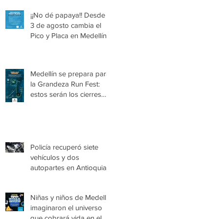
¡¡No dé papaya!! Desde el
3 de agosto cambia el
Pico y Placa en Medellín
Medellín se prepara para
la Grandeza Run Fest:
estos serán los cierres
viales del domingo
Policía recuperó siete
vehículos y dos
autopartes en Antioquia,
avaluados en más de
$1.180 millones
Niñas y niños de Medellín
imaginaron el universo
que cobrará vida en el