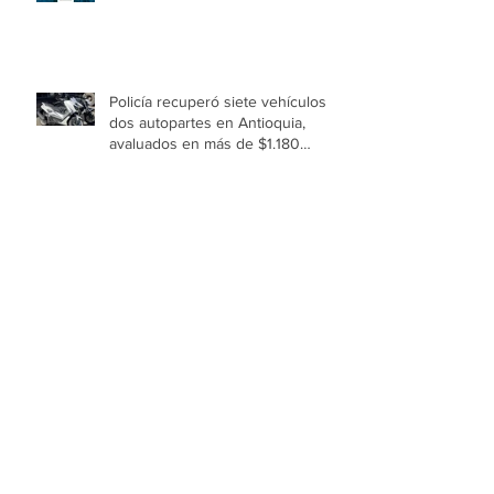
Policía recuperó siete vehículos y
dos autopartes en Antioquia,
avaluados en más de $1.180
millones
Niñas y niños de Medellín
imaginaron el universo que
cobrará vida en el Festival Buen
Comienzo 2026
🥑 Aguacate: el alimento que
nutre tu piel, protege tu corazón y
fortalece tu organismo