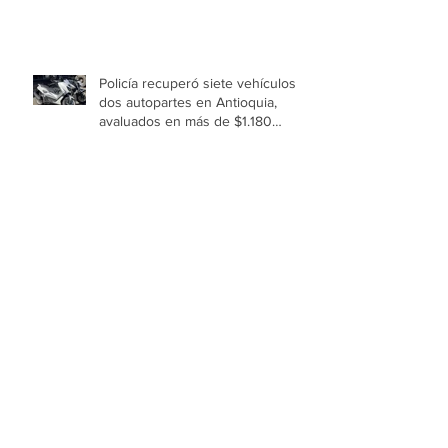
Policía recuperó siete vehículos y
dos autopartes en Antioquia,
avaluados en más de $1.180
millones
Niñas y niños de Medellín
imaginaron el universo que
cobrará vida en el Festival Buen
Comienzo 2026
🥑 Aguacate: el alimento que
nutre tu piel, protege tu corazón y
fortalece tu organismo
Expoartesano La Memoria 2026