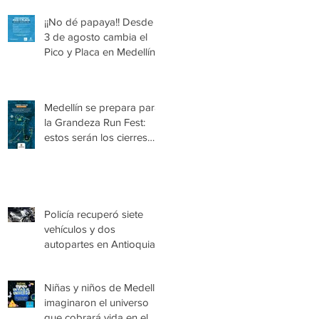
¡¡No dé papaya!! Desde el
3 de agosto cambia el
Pico y Placa en Medellín
Medellín se prepara para
la Grandeza Run Fest:
estos serán los cierres
viales del domingo
Policía recuperó siete
vehículos y dos
autopartes en Antioquia,
avaluados en más de
$1.180 millones
Niñas y niños de Medellín
imaginaron el universo
que cobrará vida en el