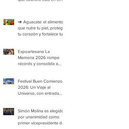
Festival Buen Comienzo
2026
🥑 Aguacate: el alimento
que nutre tu piel, protege
tu corazón y fortalece tu
organismo
Expoartesano La
Memoria 2026 rompe
récords y consolida a
Medellín como epicentro
de la cultura y la artesanía
Festival Buen Comienzo
2026: Un Viaje al
Universo, con entrada
gratuita
Simón Molina es elegido
por unanimidad como
primer vicepresidente de
la Cámara de