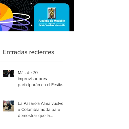
Entradas recientes
Más de 70
improvisadores
participarán en el Festival
Nacional Infantil de Trova
de Medellín
La Pasarela Alma vuelve
a Colombiamoda para
demostrar que la
esperanza también se
viste